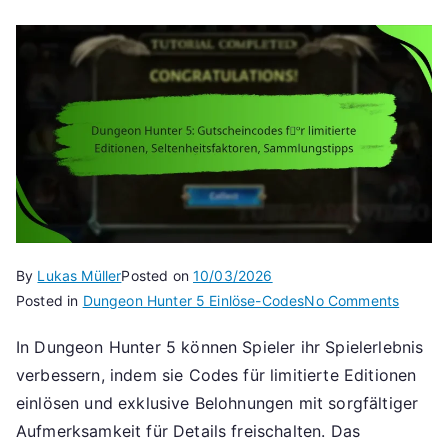
By
Lukas Müller
Posted on
10/03/2026
on
Posted in
Dungeon Hunter 5 Einlöse-Codes
No Comments
Dunge
In Dungeon Hunter 5 können Spieler ihr Spielerlebnis
Hunter
verbessern, indem sie Codes für limitierte Editionen
5:
Gutsch
einlösen und exklusive Belohnungen mit sorgfältiger
für
Aufmerksamkeit für Details freischalten. Das