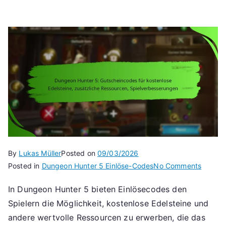
By
Lukas Müller
Posted on
09/03/2026
on
Posted in
Dungeon Hunter 5 Einlöse-Codes
No Comments
Dunge
In Dungeon Hunter 5 bieten Einlösecodes den
Hunter
Spielern die Möglichkeit, kostenlose Edelsteine und
5:
Gutsch
andere wertvolle Ressourcen zu erwerben, die das