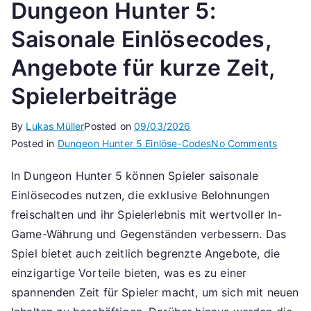
Dungeon Hunter 5:
Saisonale Einlösecodes,
Angebote für kurze Zeit,
Spielerbeiträge
By
Lukas Müller
Posted on
09/03/2026
on
Posted in
Dungeon Hunter 5 Einlöse-Codes
No Comments
Dunge
In Dungeon Hunter 5 können Spieler saisonale
Hunter
Einlösecodes nutzen, die exklusive Belohnungen
5:
Saisona
freischalten und ihr Spielerlebnis mit wertvoller In-
Einlöse
Game-Währung und Gegenständen verbessern. Das
Angebo
Spiel bietet auch zeitlich begrenzte Angebote, die
für
einzigartige Vorteile bieten, was es zu einer
kurze
spannenden Zeit für Spieler macht, um sich mit neuen
Zeit,