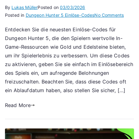
By
Lukas Müller
Posted on
03/03/2026
on
Posted in
Dungeon Hunter 5 Einlöse-Codes
No Comments
Dunge
Entdecken Sie die neuesten Einlöse-Codes für
Hunter
Dungeon Hunter 5, die den Spielern wertvolle In-
5:
Neuest
Game-Ressourcen wie Gold und Edelsteine bieten,
Einlöse
um ihr Spielerlebnis zu verbessern. Um diese Codes
Aktivie
zu aktivieren, geben Sie sie einfach im Einlösebereich
Ablauf
des Spiels ein, um aufregende Belohnungen
freizuschalten. Beachten Sie, dass diese Codes oft
ein Ablaufdatum haben, also stellen Sie sicher, […]
Read More