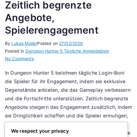
Zeitlich begrenzte
Angebote,
Spielerengagement
By
Lukas Müller
Posted on
27/02/2026
Posted in
Dungeon Hunter 5 Tägliche Anmeldeboni
on
No Comments
Dungeon
In Dungeon Hunter 5 belohnen tägliche Login-Boni
Hunter
die Spieler für ihr Engagement, indem sie exklusive
5:
Tägliche
Gegenstände anbieten, die das Gameplay verbessern
Anmeldeboni
und die Fortschritte unterstützen. Zeitlich begrenzte
für
Angebote steigern das Engagement zusätzlich, indem
exklusive
sie Dringlichkeit schaffen und die Spieler ermutigen,
Gegenstände,
sich regelmäßig einzuloggen, um einzigartige
Zeitlich
We respect your privacy
Gegenstände und Boni zu ergattern. Eine konsistente
begrenzte