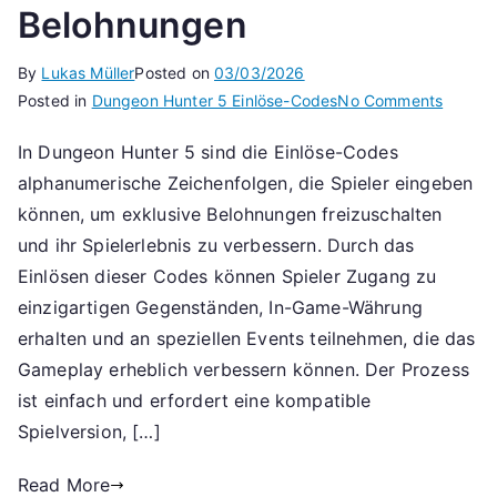
Belohnungen
By
Lukas Müller
Posted on
03/03/2026
on
Posted in
Dungeon Hunter 5 Einlöse-Codes
No Comments
Dunge
In Dungeon Hunter 5 sind die Einlöse-Codes
Hunter
alphanumerische Zeichenfolgen, die Spieler eingeben
5:
Gutsch
können, um exklusive Belohnungen freizuschalten
für
und ihr Spielerlebnis zu verbessern. Durch das
die
Einlösen dieser Codes können Spieler Zugang zu
Teilna
einzigartigen Gegenständen, In-Game-Währung
an
erhalten und an speziellen Events teilnehmen, die das
Veranst
Gameplay erheblich verbessern können. Der Prozess
Exklusi
ist einfach und erfordert eine kompatible
Zugang
Spielversion, […]
Zeitlich
begren
Read More
Belohn