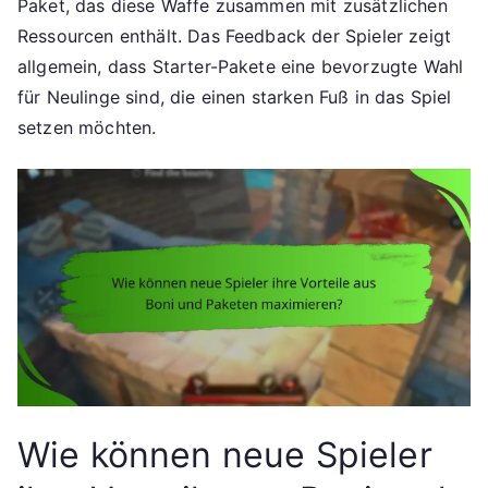
Paket, das diese Waffe zusammen mit zusätzlichen
Ressourcen enthält. Das Feedback der Spieler zeigt
allgemein, dass Starter-Pakete eine bevorzugte Wahl
für Neulinge sind, die einen starken Fuß in das Spiel
setzen möchten.
Wie können neue Spieler