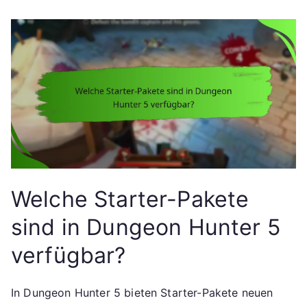
Welche Starter-Pakete
sind in Dungeon Hunter 5
verfügbar?
In Dungeon Hunter 5 bieten Starter-Pakete neuen