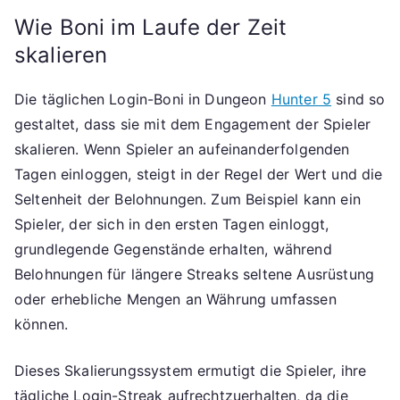
Wie Boni im Laufe der Zeit
skalieren
Die täglichen Login-Boni in Dungeon
Hunter 5
sind so
gestaltet, dass sie mit dem Engagement der Spieler
skalieren. Wenn Spieler an aufeinanderfolgenden
Tagen einloggen, steigt in der Regel der Wert und die
Seltenheit der Belohnungen. Zum Beispiel kann ein
Spieler, der sich in den ersten Tagen einloggt,
grundlegende Gegenstände erhalten, während
Belohnungen für längere Streaks seltene Ausrüstung
oder erhebliche Mengen an Währung umfassen
können.
Dieses Skalierungssystem ermutigt die Spieler, ihre
tägliche Login-Streak aufrechtzuerhalten, da die