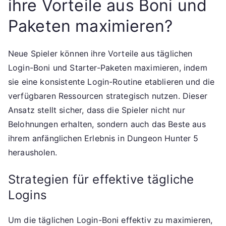
ihre Vorteile aus Boni und
Paketen maximieren?
Neue Spieler können ihre Vorteile aus täglichen
Login-Boni und Starter-Paketen maximieren, indem
sie eine konsistente Login-Routine etablieren und die
verfügbaren Ressourcen strategisch nutzen. Dieser
Ansatz stellt sicher, dass die Spieler nicht nur
Belohnungen erhalten, sondern auch das Beste aus
ihrem anfänglichen Erlebnis in Dungeon Hunter 5
herausholen.
Strategien für effektive tägliche
Logins
Um die täglichen Login-Boni effektiv zu maximieren,