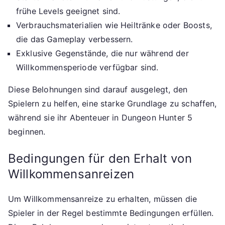
frühe Levels geeignet sind.
Verbrauchsmaterialien wie Heiltränke oder Boosts,
die das Gameplay verbessern.
Exklusive Gegenstände, die nur während der
Willkommensperiode verfügbar sind.
Diese Belohnungen sind darauf ausgelegt, den
Spielern zu helfen, eine starke Grundlage zu schaffen,
während sie ihr Abenteuer in Dungeon Hunter 5
beginnen.
Bedingungen für den Erhalt von
Willkommensanreizen
Um Willkommensanreize zu erhalten, müssen die
Spieler in der Regel bestimmte Bedingungen erfüllen.