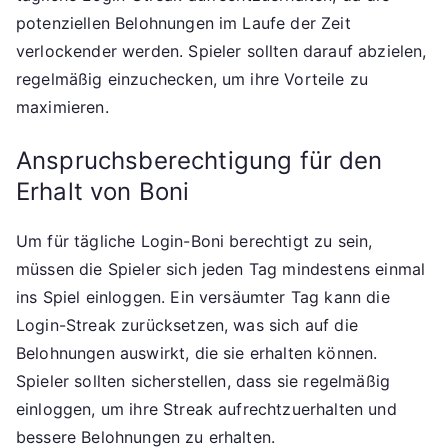
potenziellen Belohnungen im Laufe der Zeit
verlockender werden. Spieler sollten darauf abzielen,
regelmäßig einzuchecken, um ihre Vorteile zu
maximieren.
Anspruchsberechtigung für den
Erhalt von Boni
Um für tägliche Login-Boni berechtigt zu sein,
müssen die Spieler sich jeden Tag mindestens einmal
ins Spiel einloggen. Ein versäumter Tag kann die
Login-Streak zurücksetzen, was sich auf die
Belohnungen auswirkt, die sie erhalten können.
Spieler sollten sicherstellen, dass sie regelmäßig
einloggen, um ihre Streak aufrechtzuerhalten und
bessere Belohnungen zu erhalten.