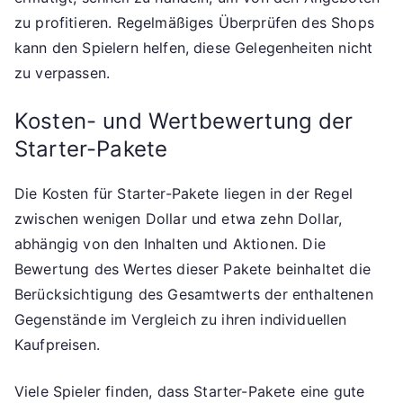
zu profitieren. Regelmäßiges Überprüfen des Shops
kann den Spielern helfen, diese Gelegenheiten nicht
zu verpassen.
Kosten- und Wertbewertung der
Starter-Pakete
Die Kosten für Starter-Pakete liegen in der Regel
zwischen wenigen Dollar und etwa zehn Dollar,
abhängig von den Inhalten und Aktionen. Die
Bewertung des Wertes dieser Pakete beinhaltet die
Berücksichtigung des Gesamtwerts der enthaltenen
Gegenstände im Vergleich zu ihren individuellen
Kaufpreisen.
Viele Spieler finden, dass Starter-Pakete eine gute