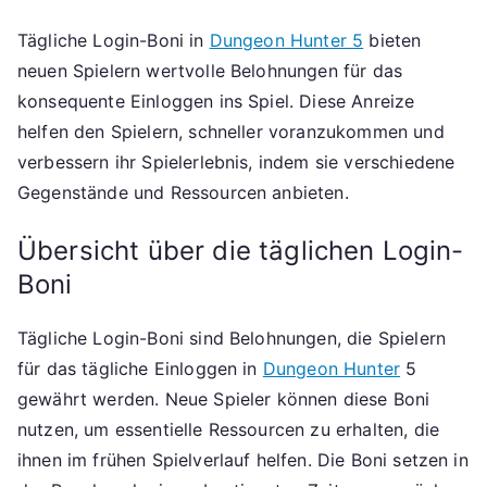
Tägliche Login-Boni in
Dungeon Hunter 5
bieten
neuen Spielern wertvolle Belohnungen für das
konsequente Einloggen ins Spiel. Diese Anreize
helfen den Spielern, schneller voranzukommen und
verbessern ihr Spielerlebnis, indem sie verschiedene
Gegenstände und Ressourcen anbieten.
Übersicht über die täglichen Login-
Boni
Tägliche Login-Boni sind Belohnungen, die Spielern
für das tägliche Einloggen in
Dungeon Hunter
5
gewährt werden. Neue Spieler können diese Boni
nutzen, um essentielle Ressourcen zu erhalten, die
ihnen im frühen Spielverlauf helfen. Die Boni setzen in