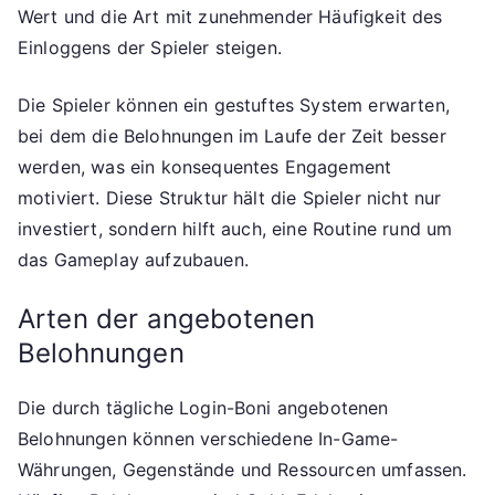
Wert und die Art mit zunehmender Häufigkeit des
Einloggens der Spieler steigen.
Die Spieler können ein gestuftes System erwarten,
bei dem die Belohnungen im Laufe der Zeit besser
werden, was ein konsequentes Engagement
motiviert. Diese Struktur hält die Spieler nicht nur
investiert, sondern hilft auch, eine Routine rund um
das Gameplay aufzubauen.
Arten der angebotenen
Belohnungen
Die durch tägliche Login-Boni angebotenen
Belohnungen können verschiedene In-Game-
Währungen, Gegenstände und Ressourcen umfassen.