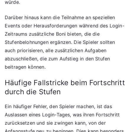
würde.
Darüber hinaus kann die Teilnahme an speziellen
Events oder Herausforderungen während des Login-
Zeitraums zusätzliche Boni bieten, die die
Stufenbelohnungen ergänzen. Die Spieler sollten
auch priorisieren, alle zusätzlichen Aufgaben
abzuschließen, die zum Aufstieg in den Stufen
beitragen können.
Häufige Fallstricke beim Fortschritt
durch die Stufen
Ein häufiger Fehler, den Spieler machen, ist das
Auslassen eines Login-Tages, was ihren Fortschritt
zurücksetzen und sie zwingen kann, von der
Anfangsstufe neu zu beginnen. Dies kann besonders