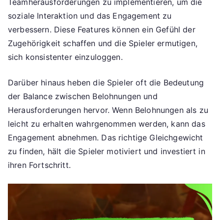
Teamherausforderungen zu implementieren, um die
soziale Interaktion und das Engagement zu
verbessern. Diese Features können ein Gefühl der
Zugehörigkeit schaffen und die Spieler ermutigen,
sich konsistenter einzuloggen.
Darüber hinaus heben die Spieler oft die Bedeutung
der Balance zwischen Belohnungen und
Herausforderungen hervor. Wenn Belohnungen als zu
leicht zu erhalten wahrgenommen werden, kann das
Engagement abnehmen. Das richtige Gleichgewicht
zu finden, hält die Spieler motiviert und investiert in
ihren Fortschritt.