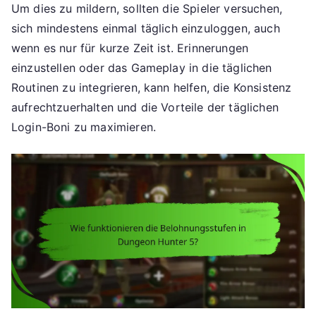
Um dies zu mildern, sollten die Spieler versuchen,
sich mindestens einmal täglich einzuloggen, auch
wenn es nur für kurze Zeit ist. Erinnerungen
einzustellen oder das Gameplay in die täglichen
Routinen zu integrieren, kann helfen, die Konsistenz
aufrechtzuerhalten und die Vorteile der täglichen
Login-Boni zu maximieren.