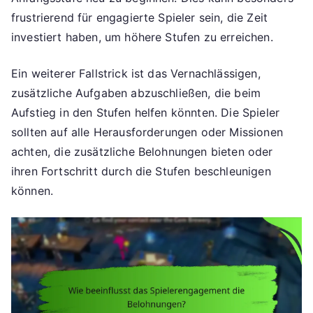
frustrierend für engagierte Spieler sein, die Zeit
investiert haben, um höhere Stufen zu erreichen.
Ein weiterer Fallstrick ist das Vernachlässigen,
zusätzliche Aufgaben abzuschließen, die beim
Aufstieg in den Stufen helfen könnten. Die Spieler
sollten auf alle Herausforderungen oder Missionen
achten, die zusätzliche Belohnungen bieten oder
ihren Fortschritt durch die Stufen beschleunigen
können.