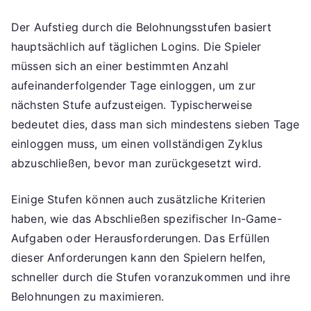
Der Aufstieg durch die Belohnungsstufen basiert
hauptsächlich auf täglichen Logins. Die Spieler
müssen sich an einer bestimmten Anzahl
aufeinanderfolgender Tage einloggen, um zur
nächsten Stufe aufzusteigen. Typischerweise
bedeutet dies, dass man sich mindestens sieben Tage
einloggen muss, um einen vollständigen Zyklus
abzuschließen, bevor man zurückgesetzt wird.
Einige Stufen können auch zusätzliche Kriterien
haben, wie das Abschließen spezifischer In-Game-
Aufgaben oder Herausforderungen. Das Erfüllen
dieser Anforderungen kann den Spielern helfen,
schneller durch die Stufen voranzukommen und ihre
Belohnungen zu maximieren.