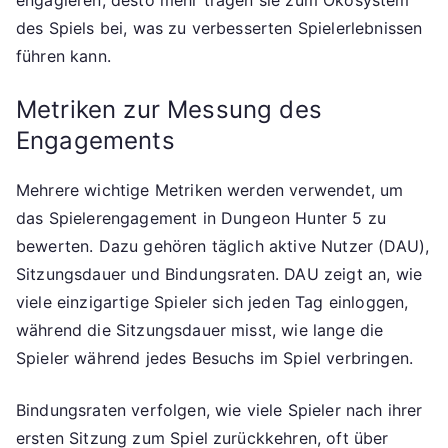
engagieren, desto mehr tragen sie zum Ökosystem
des Spiels bei, was zu verbesserten Spielerlebnissen
führen kann.
Metriken zur Messung des
Engagements
Mehrere wichtige Metriken werden verwendet, um
das Spielerengagement in Dungeon Hunter 5 zu
bewerten. Dazu gehören täglich aktive Nutzer (DAU),
Sitzungsdauer und Bindungsraten. DAU zeigt an, wie
viele einzigartige Spieler sich jeden Tag einloggen,
während die Sitzungsdauer misst, wie lange die
Spieler während jedes Besuchs im Spiel verbringen.
Bindungsraten verfolgen, wie viele Spieler nach ihrer
ersten Sitzung zum Spiel zurückkehren, oft über