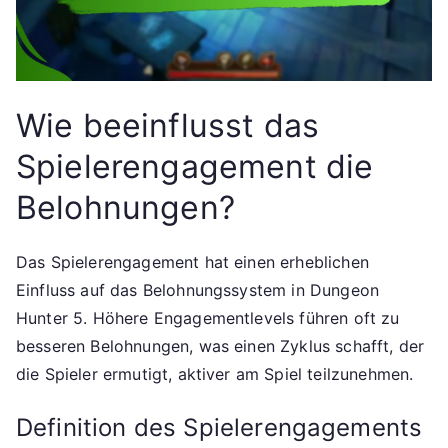
Wie beeinflusst das
Spielerengagement die
Belohnungen?
Das Spielerengagement hat einen erheblichen
Einfluss auf das Belohnungssystem in Dungeon
Hunter 5. Höhere Engagementlevels führen oft zu
besseren Belohnungen, was einen Zyklus schafft, der
die Spieler ermutigt, aktiver am Spiel teilzunehmen.
Definition des Spielerengagements